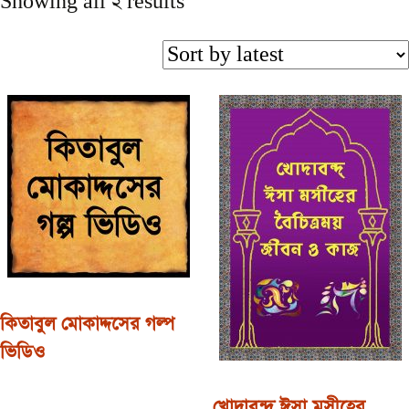
Showing all 2 results
কিতাবুল মোকাদ্দসের গল্প
ভিডিও
খোদাবন্দ্‌ ঈসা মসীহের