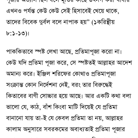
পূজার অভ্যাস ছিল বলে মূর্তির কাছে উৎসর্গ করা খাবার
এখনও পর্যন্ত কেউ কেউ সেই হিসাবেই খেয়ে থাকে,
তাদের বিবেক দুর্বল বলে নাপাক হয়” (১করিন্থীয়
৮:১-১৩)।
পাককিতাবে স্পষ্ট লেখা আছে, প্রতিমাপূজা করো না।
কেউ যদি প্রতিমা পূজা করে, সে স্পষ্টতই আল্লাহর আদেশ
অমান্য করে। ইঞ্জিল শরিফের কোথাও প্রতিমাপূজা
সংক্রান্ত কোন নির্দেশনা নেই, বরং তার বিরুদ্ধেই
কিতাবের বাণী সোচ্চার হয়ে আছে। আর একটি কথা বলা
ভালো যে, কাঠ, বাঁশ কিংবা মাটি দিয়েই যে প্রতিমা
বানানো যায় তা-ই যে কেবল প্রতিমা তা নয়, আল্লাহর
কালাম অনুসারে সবরকমের অবাধ্যতাই প্রতিমা পূজার