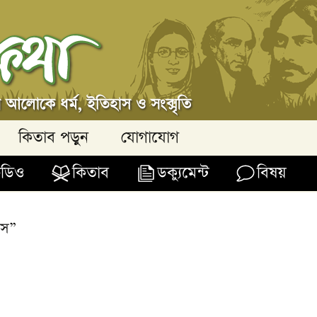
কিতাব পড়ুন
যোগাযোগ
িডিও
কিতাব
ডক্যুমেন্ট
বিষয়
াস”