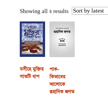
Showing all 2 results
মসীহে মুক্তির
পাক-
সাতটি ধাপ
কিতাবের
আলোকে
রূহানিক জগত