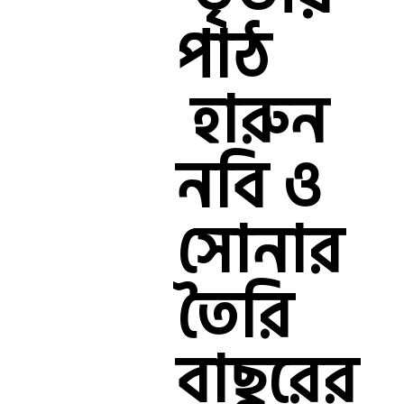
পাঠ
হারুন
নবি ও
সোনার
তৈরি
বাছুরের