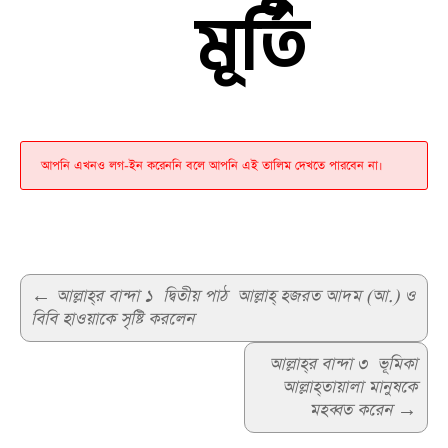
মূর্তি
আপনি এখনও লগ-ইন করেননি বলে আপনি এই তালিম দেখতে পারবেন না।
Post
←
আল্লাহ্‌র বান্দা ১ দ্বিতীয় পাঠ আল্লাহ্‌ হজরত আদম (আ.) ও
বিবি হাওয়াকে সৃষ্টি করলেন
navigation
আল্লাহ্‌র বান্দা ৩ ভূমিকা
আল্লাহ্‌তায়ালা মানুষকে
মহব্বত করেন
→