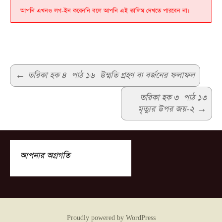
আপনি এখনও লগ-ইন করেননি বলে আপনি এই তালিম দেখতে পারবেন না।
Post
←
তরিকা হক ৪ পাঠ ১৬ উম্মতি গ্রহণ বা বর্জনের ফলাফল
navigation
তরিকা হক ৩ পাঠ ১৩
মৃত‍্যুর উপর জয়-২
→
আপনার অগ্রগতি
Proudly powered by WordPress