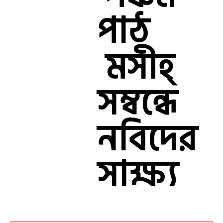
পাঠ
মসীহ্‌
সম্বন্ধে
নবিদের
সাক্ষ্য