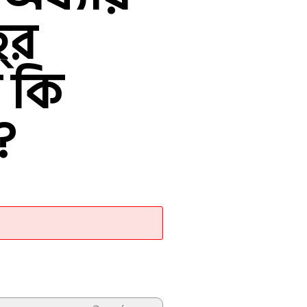
‌র
 কি
?