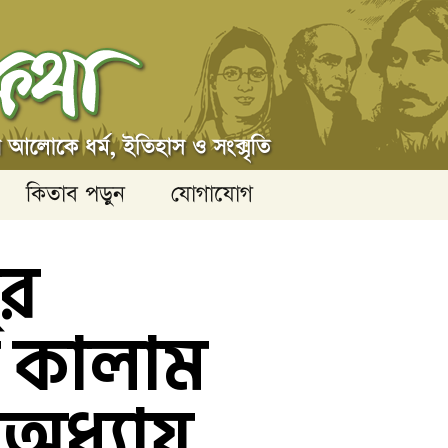
কিতাব পড়ুন
যোগাযোগ
‌র
ন কালাম
অধ্যায়