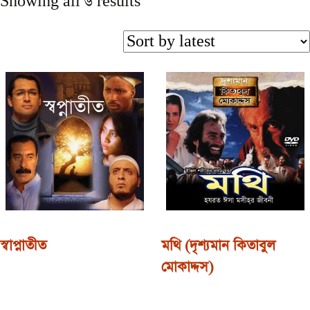
Showing all 6 results
স্বাপ্নাতীত
মথি (দৃশ্যমান কিতাবুল
মোকাদ্দস)