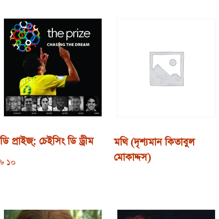
ডি প্রাইজ্‌: চেইসিং ডি ড্রীম
মথি (দৃশ্যমান কিতাবুল
মোকাদ্দস)
৳
10