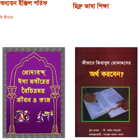
অধ্যয়ন ইঞ্জিল শরিফ
হিব্রু ভাষা শিক্ষা
৳
400