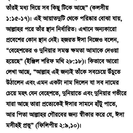
তাঁরই মধ্য দিয়ে সব কিছু টিকে আছে” (কলসীয়
১:১৫-১৭)। এই আয়াতদুটি থেকে পরিষ্কার বোঝা যায়,
আল্লাহর পরে তাঁর স্থান নির্ধারিত। এখানে অন্যকারো
প্রবেশের কোন স্থান নেই। হজরত ঈসা নিজেও বলেন,
“বেহেশতের ও দুনিয়ার সমস্ত ক্ষমতা আমাকে দেওয়া
হয়েছে” (ইঞ্জিল শরিফ মথি ২৮:১৮)। কিতাবে আরো
লেখা আছে, “আল্লাহ এই জন্যই তাঁকে সবচেয়ে উঁচুতে
উঠালেন এবং এমন একটা নাম দিলেন যা সব নামের
চেয়ে মহৎ যেন বেহেশতে, দুনিয়াতে এবং দুনিয়ার গভীরে
যারা আছে তারা প্রত্যেকেই ঈসার সামনে হাঁটু পাতে,
আর পিতা আল্লাহর গৌরবের জন্য স্বীকার করে যে, ঈসা
মসীহই প্রভু” (ফিলিপীয় ২:৯,১০)।