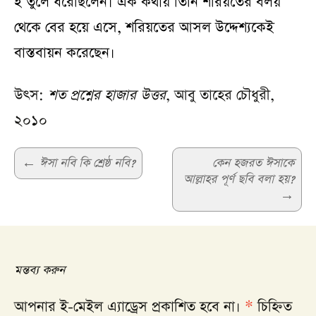
ই তুলে ধরেছিলেন। এক কথায় তিনি শরিয়তের বলয়
থেকে বের হয়ে এসে, শরিয়তের আসল উদ্দেশ্যকেই
বাস্তবায়ন করেছেন।
উৎস:
শত প্রশ্নের হাজার উত্তর
, আবু তাহের চৌধুরী,
২০১০
Post
←
ঈসা নবি কি শ্রেষ্ঠ নবি?
কেন হজরত ঈসাকে
আল্লাহর পূর্ণ ছবি বলা হয়?
navigation
→
মন্তব্য করুন
আপনার ই-মেইল এ্যাড্রেস প্রকাশিত হবে না।
*
চিহ্নিত