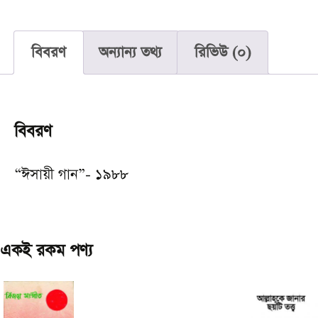
বিবরণ
অন্যান্য তথ্য
রিভিউ (0)
বিবরণ
“ঈসায়ী গান”- ১৯৮৮
একই রকম পণ্য