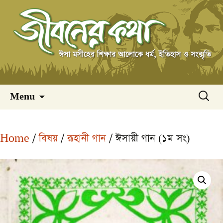
Skip
অনুসন্ধ
Menu
to
content
Home
/
বিষয়
/
রূহানী গান
/ ঈসায়ী গান (১ম সং)