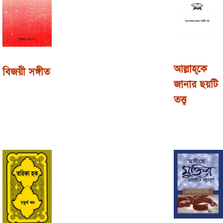
আল্লাহ্‌কে
বিজয়ী সঙ্গীত
জানার ছয়টি
তত্ত্ব