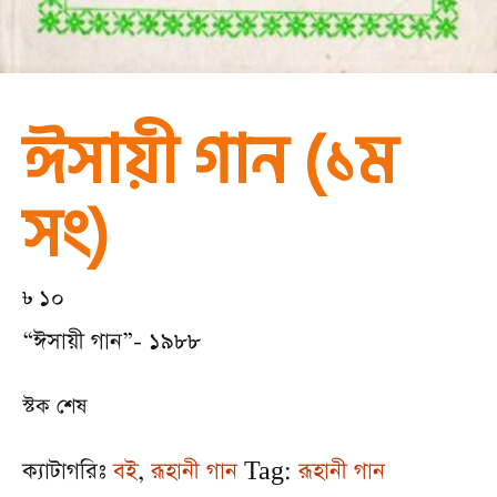
ঈসায়ী গান (১ম
সং)
৳
10
“ঈসায়ী গান”- ১৯৮৮
স্টক শেষ
ক্যাটাগরিঃ
বই
,
রূহানী গান
Tag:
রূহানী গান