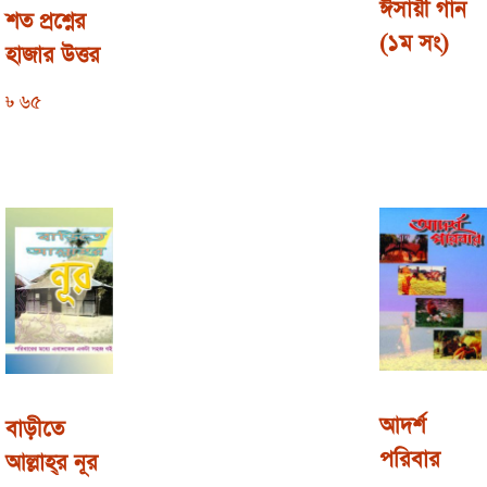
ঈসায়ী গান
শত প্রশ্নের
(১ম সং)
হাজার উত্তর
৳
65
আদর্শ
বাড়ীতে
পরিবার
আল্লাহ্‌র নূর