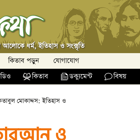
কিতাব পড়ুন
যোগাযোগ
িডিও
কিতাব
ডক্যুমেন্ট
বিষয়
াবুল মোকাদ্দস: ইতিহাস ও
োরআন ও