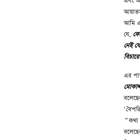
এবং অত
আয়াতসম
আমি এই
যে,
কো
নেই যে
বিচারে
এর পা
মোকাদ্
বলেছে
‘
বৈপরিত
”
কথা 
বলেছেন