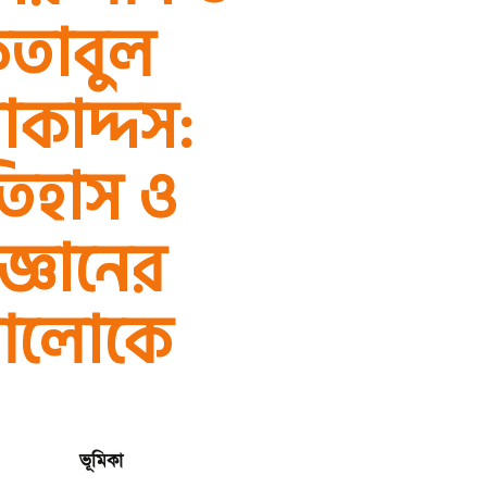
িতাবুল
কাদ্দস:
তিহাস ও
জ্ঞানের
লোকে
ভূমিকা