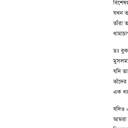
বিশেষ
যখন ত
তাঁরা 
ধামাচা
ডঃ বুক
মুসলমা
যদি ত
তাঁদের 
এক ধরন
যদিও এ
আমরা খ