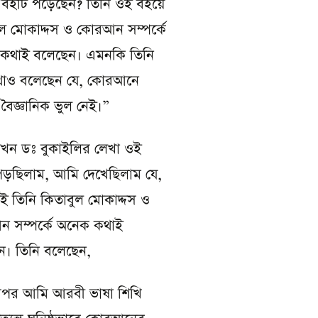
ন
বইটি পড়েছেন? তিনি ওই বইয়ে
ুল মোকাদ্দস ও কোরআন সম্পর্কে
কথাই বলেছেন। এমনকি তিনি
াও বলেছেন যে, কোরআনে
ৈজ্ঞানিক ভুল নেই।”
খন ডঃ বুকাইলির লেখা ওই
পড়ছিলাম, আমি দেখেছিলাম যে,
 তিনি কিতাবুল মোকাদ্দস ও
 সম্পর্কে অনেক কথাই
ন। তিনি বলেছেন,
র আমি আরবী ভাষা শিখি