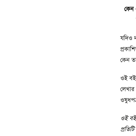
কেন 
যদিও 
প্রকাশ
কেন ত
ওই বই
লেখার
ওষুধপত
ওই বই
প্রতিট