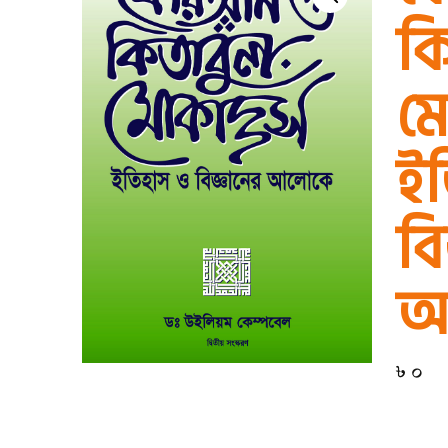
ক
মো
ই
বি
আ
৳
0