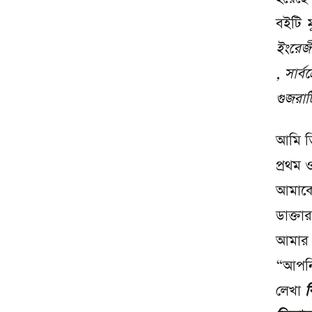
বইটি
ম
ইংরেজ
,
সার্ব
গুজরা
আমি ত
প্রথম 
আমাকে
ডাক্তা
আমার 
“আপনি
লেখা
ক