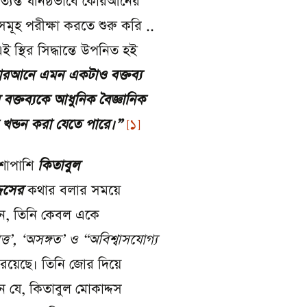
্যন্ত ঘনিষ্ঠভাবে কোরআনের
ূহ পরীক্ষা করতে শুরু করি ..
 স্থির সিদ্ধান্তে উপনিত হই
রআনে এমন একটাও বক্তব্য
 বক্তব্যকে আধুনিক বৈজ্ঞানিক
 খন্ডন করা যেতে পারে
।
”
[1]
শাপাশি
কিতাবুল
দসের
কথার বলার সময়ে
ন, তিনি কেবল একে
্ত
’
,
‘
অসঙ্গত
’
ও
“
অবিশ্বাসযোগ্য
রয়েছে। তিনি জোর দিয়ে
 যে, কিতাবুল মোকাদ্দস