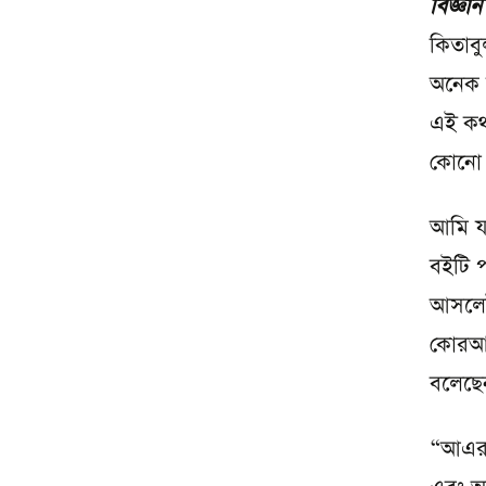
বিজ্ঞা
কিতাব
অনেক 
এই কথ
কোনো ব
আমি য
বইটি 
আসলেই
কোরআন
বলেছে
“আএরপ