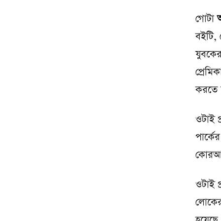
গোটা
বইটি,
যুবকের
প্রেমি
করতে 
ওটাই প
পার্ক
কোরআন
ওটাই 
লোকের
হয়েছে