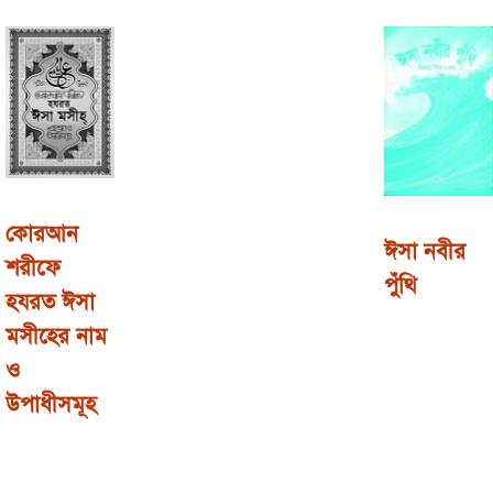
কোরআন
ঈসা নবীর
শরীফে
পুঁথি
হযরত ঈসা
মসীহের নাম
ও
উপাধীসমূহ