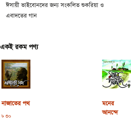
ঈসায়ী ভাইবোনদের জন্য সংকলিত শুকরিয়া ও
এবাদতের গান
একই রকম পণ্য
নাজাতের পথ
মনের
আনন্দে
৳
30