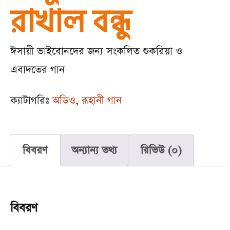
রাখাল বন্ধু
ঈসায়ী ভাইবোনদের জন্য সংকলিত শুকরিয়া ও
এবাদতের গান
ক্যাটাগরিঃ
অডিও
,
রূহানী গান
বিবরণ
অন্যান্য তথ্য
রিভিউ (0)
বিবরণ