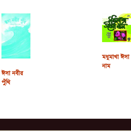
মধুমাখা ঈসা
নাম
ঈসা নবীর
পুঁথি