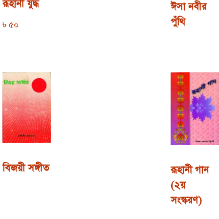
রূহানী যুদ্ধ
ঈসা নবীর
পুঁথি
৳
50
বিজয়ী সঙ্গীত
রূহানী গান
(২য়
সংস্করণ)