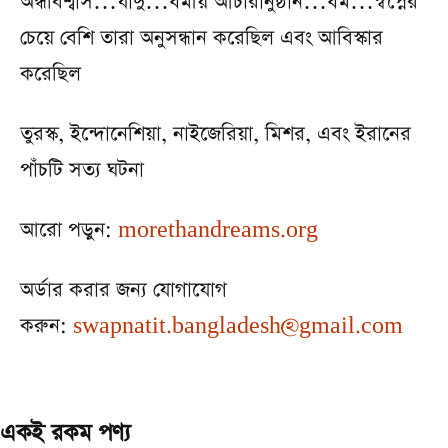
অন্ধবিশ্বাস…যাদু…ধর্মীয় আচারানুষ্ঠান…ধর্ম…স্বপ্নের
চেয়ে বেশি তারা অনুসন্ধান করেছিল এবং আবিস্কার
করেছিল
তুরস্ক, ইন্দোনেশিয়া, নাইজেরিয়া, মিশর, এবং ইরানের
পাঁচটি সত্য ঘটনা
আরো পড়ুন:
morethandreams.org
অর্ডার করার জন্য যোগাযোগ
করুন:
swapnatit.bangladesh@gmail.com
একই রকম পণ্য