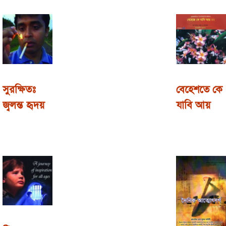
সুরক্ষিতঃ
বেহেশতে কে
জ্বলন্ত হৃদয়
যাবি আয়