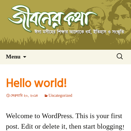
Skip
অনুসন্ধ
Menu
to
content
Hello world!
ফেব্রুয়ারি 20, 2014
Uncategorized
Welcome to WordPress. This is your first
post. Edit or delete it, then start blogging!