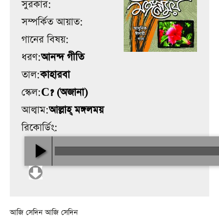
সুরকার:
সম্পর্কিত আয়াত:
গানের বিষয়:
ধরণ:
আনন্দ গীতি
তাল:
কাহারবা
স্কেল:
C? (অজানা)
আল্বাম:
আল্লাহ্‌ মঙ্গলময়
রিকোর্ডিং:
আজি সেদিন আজি সেদিন