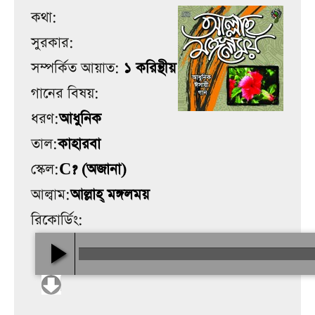
কথা:
সুরকার:
সম্পর্কিত আয়াত:
১ করিন্থীয় ১৩
গানের বিষয়:
ধরণ:
আধুনিক
তাল:
কাহারবা
স্কেল:
C? (অজানা)
আল্বাম:
আল্লাহ্‌ মঙ্গলময়
রিকোর্ডিং: