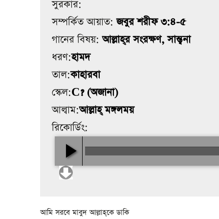
সুরকার:
সম্পর্কিত আয়াত:
জবুর শরীফ ৩:৪-৫
গানের বিষয়:
আল্লাহ্‌র সংরক্ষণ, সান্ত্বনা
ধরণ:
হামদ
তাল:
কাহারবা
স্কেল:
C? (অজানা)
আল্বাম:
আল্লাহ্‌ মঙ্গলময়
রিকোর্ডিং:
আমি সরবে মাবুদ আল্লাহ্‌কে ডাকি