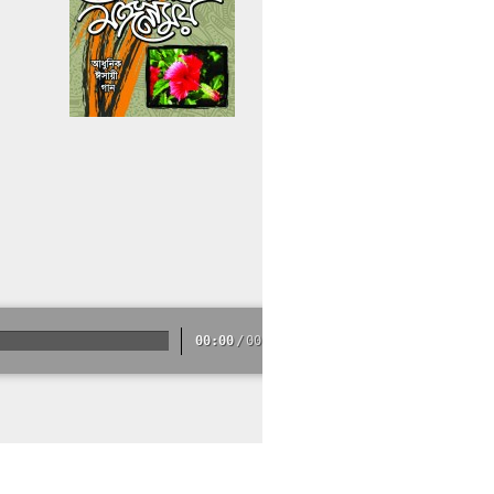
00:00
/
00:00