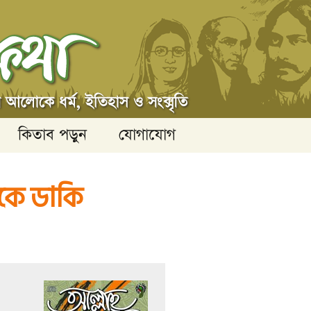
কিতাব পড়ুন
যোগাযোগ
কে ডাকি