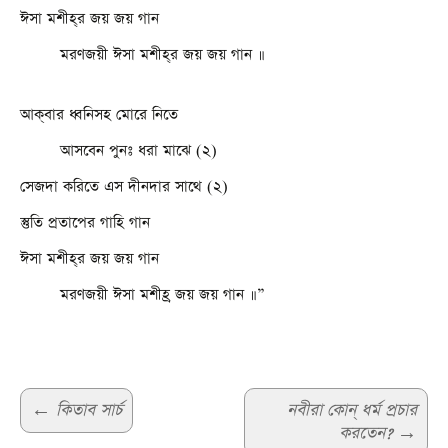
ঈসা মশীহ্‌র জয় জয় গান
মরণজয়ী ঈসা মশীহ্‌র জয় জয় গান ॥
আক্‌বার ধ্বনিসহ মোরে নিতে
আসবেন পুনঃ ধরা মাঝে (২)
সেজদা করিতে এস দীনদার সাথে (২)
স্তুতি প্রতাপের গাহি গান
ঈসা মশীহ্‌র জয় জয় গান
মরণজয়ী ঈসা মশীহ্র জয় জয় গান ॥”
Post
←
কিতাব সার্চ
নবীরা কোন্‌ ধর্ম প্রচার
করতেন?
→