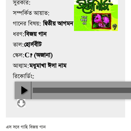
সুরকার:
সম্পর্কিত আয়াত:
গানের বিষয়:
দ্বিতীয় আগমন
ধরণ:
বিজয় গান
তাল:
হোর্সবীট
স্কেল:
C? (অজানা)
আল্বাম:
মধুমাখা ঈসা নাম
রিকোর্ডিং:
এস সবে গাহি বিজয় গান