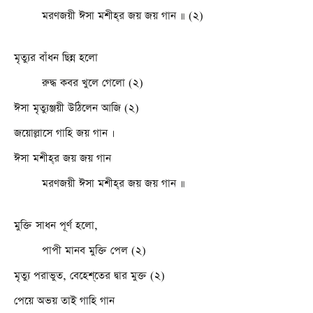
মরণজয়ী ঈসা মশীহ্‌র জয় জয় গান ॥ (২)
মৃত্যুর বাঁধন ছিন্ন হলো
রুদ্ধ কবর খুলে গেলো (২)
ঈসা মৃত্যুঞ্জয়ী উঠিলেন আজি (২)
জয়োল্লাসে গাহি জয় গান ।
ঈসা মশীহ্‌র জয় জয় গান
মরণজয়ী ঈসা মশীহ্‌র জয় জয় গান ॥
মুক্তি সাধন পূর্ণ হলো,
পাপী মানব মুক্তি পেল (২)
মৃত্যু পরাভুত, বেহেশ্‌তের দ্বার মুক্ত (২)
পেয়ে অভয় তাই গাহি গান