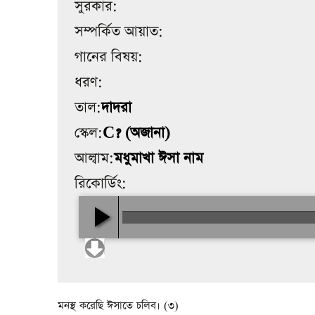
সুরকার:
সম্পর্কিত আয়াত:
গানের বিষয়:
ধরণ:
তাল:
দাদরা
স্কেল:
C? (অজানা)
আল্বাম:
মধুমাখা ঈসা নাম
রিকোর্ডিং:
মনস্থ করেছি ঈসাতে চলিব। (৩)