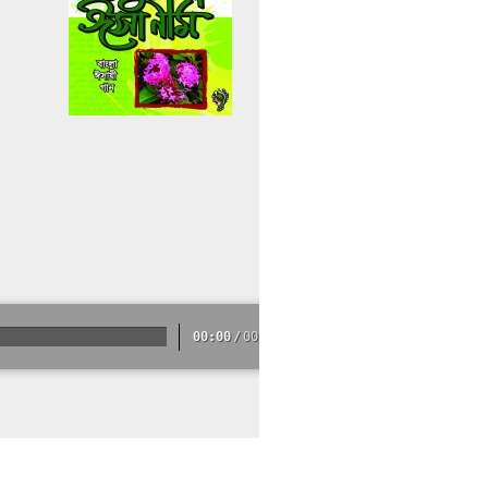
00:00
/
00:00