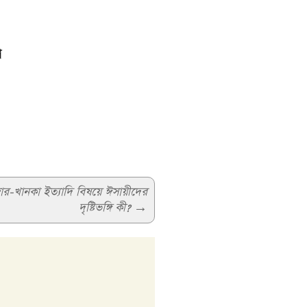
প
র-খানকা ইত্যাদি বিষয়ে ঈসায়ীদের
দৃষ্টিভঙ্গি কী?
→