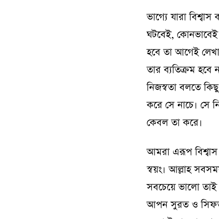
ভাগ্যে যারা বিশ্বা
ঘটবেই, কোনভাবেই ত
হবে তা আগেই লেখা
তার ব্যতিক্রম হবে 
নিজস্বতা বলতে কিছ
করে সে নাচে। সে নি
কেবল তা করে।
আমরা এরূপ বিশ্বাস ক
স্বয়ং। আল্লাহ সবস
সবচেয়ে ভালো তাই 
আপন সুরত ও সিফত দ